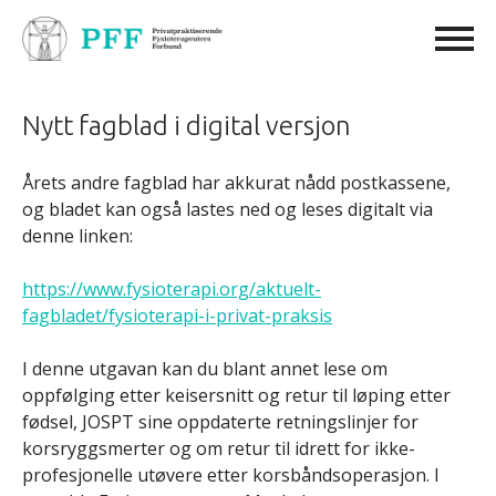
Nytt fagblad i digital versjon
Årets andre fagblad har akkurat nådd postkassene,
og bladet kan også lastes ned og leses digitalt via
denne linken:
https://www.fysioterapi.org/aktuelt-
fagbladet/fysioterapi-i-privat-praksis
I denne utgavan kan du blant annet lese om
oppfølging etter keisersnitt og retur til løping etter
fødsel, JOSPT sine oppdaterte retningslinjer for
korsryggsmerter og om retur til idrett for ikke-
profesjonelle utøvere etter korsbåndsoperasjon. I